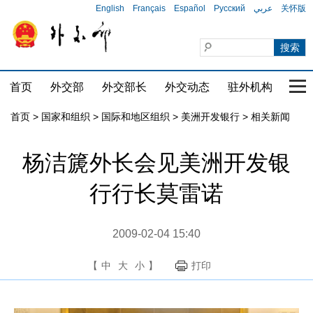
English
Français
Español
Русский
عربي
关怀版
首页
外交部
外交部长
外交动态
驻外机构
国家
首页
>
国家和组织
>
国际和地区组织
>
美洲开发银行
>
相关新闻
杨洁篪外长会见美洲开发银
行行长莫雷诺
2009-02-04 15:40
【
中
大
小
】
打印