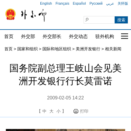
English
Français
Español
Русский
عربي
关怀版
首页
外交部
外交部长
外交动态
驻外机构
国家
首页
>
国家和组织
>
国际和地区组织
>
美洲开发银行
>
相关新闻
国务院副总理王岐山会见美
洲开发银行行长莫雷诺
2009-02-05 14:22
【
中
大
小
】
打印