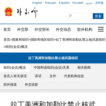
English
Français
Español
Русский
عربي
关怀版
首页
外交部
外交部长
外交动态
驻外机构
国家
首页
>
国家和组织
>
国际和地区组织
>
拉丁美洲和加勒比禁止核武器组织
>组织(会议)概况
拉丁美洲和加勒比禁止核武器组织
组织(会议)概况
中国和该组织(会议)关系
相关新闻
发言人有关谈话
讲话
文件
代表机构信息
驻外报道
外交掠影
拉丁美洲和加勒比禁止核武