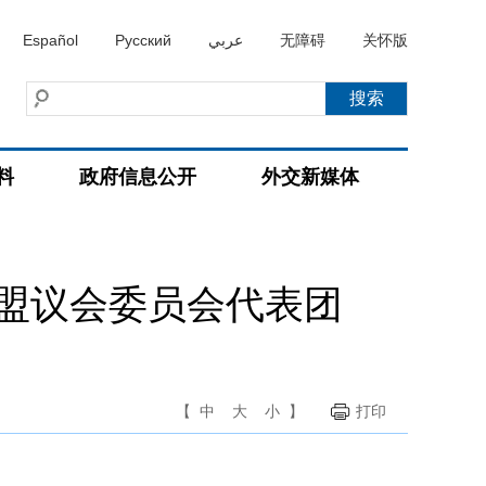
Español
Русский
عربي
无障碍
关怀版
料
政府信息公开
外交新媒体
盟议会委员会代表团
【
中
大
小
】
打印