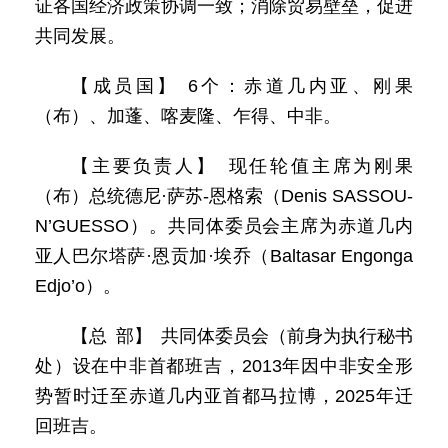
证各国经济政策协调一致；消除贸易壁垒，促进
共同发展。
【成员国】 6个：赤道几内亚、刚果
（布）、加蓬、喀麦隆、乍得、中非。
【主要负责人】 现任轮值主席为刚果
（布）总统德尼·萨苏-恩格索（Denis SASSOU-
N’GUESSO）。共同体委员会主席为赤道几内
亚人巴尔塔萨·恩贡加·埃乔（Baltasar Engonga
Edjo’o）。
【总 部】 共同体委员会（前身为执行秘书
处）设在中非首都班吉，2013年因中非安全形
势暂时迁至赤道几内亚首都马拉博，2025年迁
回班吉。