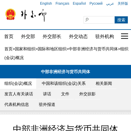
English
Français
Español
Русский
عربي
关怀版
首页
外交部
外交部长
外交动态
驻外机构
国家
首页
>
国家和组织
>
国际和地区组织
>
中部非洲经济与货币共同体
>组织
(会议)概况
中部非洲经济与货币共同体
组织(会议)概况
中国和该组织(会议)关系
相关新闻
发言人有关谈话
讲话
文件
外交掠影
代表机构信息
驻外报道
中部非洲经济与货币共同体