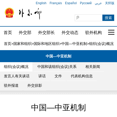
English
Français
Español
Русский
عربي
关怀版
首页
外交部
外交部长
外交动态
驻外机构
国家
首页
>
国家和组织
>
国际和地区组织
>
中国—中亚机制
>组织(会议)概况
中国—中亚机制
组织(会议)概况
中国和该组织(会议)关系
相关新闻
发言人有关谈话
讲话
文件
代表机构信息
驻外报道
外交掠影
中国—中亚机制