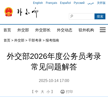
English
Français
Español
Русский
عربي
关怀版
首页
外交部
外交部长
外交动态
驻外机构
国家
首页
>
外交部
>
干部考录
>
报考指南
外交部2026年度公务员考录
常见问题解答
2025-10-14 17:00
【
中
大
小
】
打印