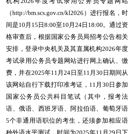
机构
202
6
年度考试录用公务员专题网
站
（
http://bm.scs.gov.cn/kl202
6
）
进行报名，时
间是
10月
15
日
8
:00至10月
24
日
18
:00。
通过资
格审查后，根据国家公务员局招考公告相关
安排，登录中央机关及其直属机构
202
6
年度
考试录用公务员专题网站进行网上确认、缴
费，并在
202
5
年
11
月
24
日至
11
月
30
日
期
间从
该网站自行下载打印准考证，
11
月
30
日
参
加
国家公务员公共科目笔试（其中，
报考法
语、俄语、西班牙语、阿拉伯语、葡萄牙语
5
个非通用语职位的考生，还须参加相应语
种外语水平测试，时间为
202
5
年
11
月
29
日
下