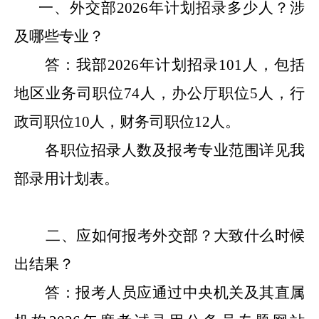
一、外交部202
6
年计划招录多少人？涉
及哪些专业？
答：
我部
202
6
年计划招录
1
01
人，包括
地区业务司职位
74
人，
办公厅职位
5人，
行
政司职位
10
人，财务司职位
1
2
人。
各职位招录人数及报考专业范围详见我
部录用计划表。
二、应如何报考外交部？大致什么时候
出结果？
答：报考人员应通过中央机关及其
直属