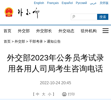
English
Français
Español
Русский
عربي
关怀版
首页
外交部
外交部长
外交动态
驻外机构
国家
首页
>
外交部
>
干部考录
>
通知公告
外交部2023年公务员考试录
用各用人司局考生咨询电话
2022-10-24 20:45
【
中
大
小
】
打印