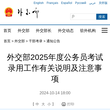
English
Français
Español
Русский
عربي
关怀版
首页
外交部
外交部长
外交动态
驻外机构
国家
首页
>
外交部
>
干部考录
>
通知公告
外交部2025年度公务员考试
录用工作有关说明及注意事
项
2024-10-14 18:00
【
中
大
小
】
打印