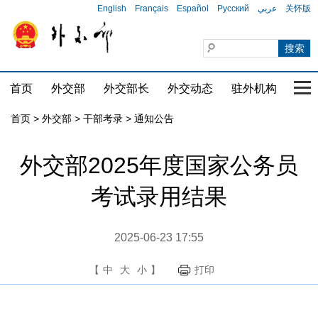
English
Français
Español
Русский
عربي
关怀版
首页
外交部
外交部长
外交动态
驻外机构
国家
首页
>
外交部
>
干部考录
>
通知公告
外交部2025年度国家公务员
考试录用结果
2025-06-23 17:55
【
中
大
小
】
打印