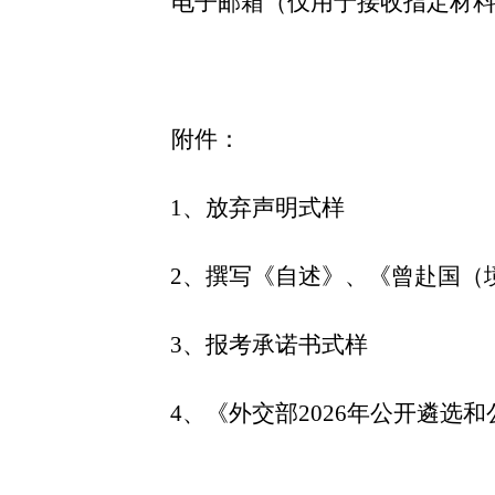
电子邮箱（仅用于接收指定材
附件：
1、
放弃声明式样
2、
撰写《自述》、《曾赴国（
3、
报考承诺书式样
4、
《外交部
2026
年公开遴选和