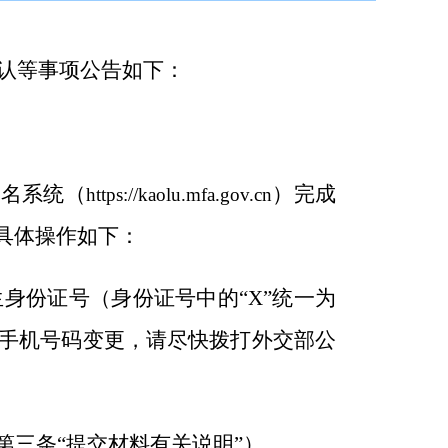
认等事项公告如下：
报名系统（
）完成
http
s
://kaolu.mfa.gov.cn
具体操作如下：
生身份证号（身份证号中的
“X”统一为
手机号码变更，请尽快拨打外交部公
第三条
“提交材料有关说明”
）
。