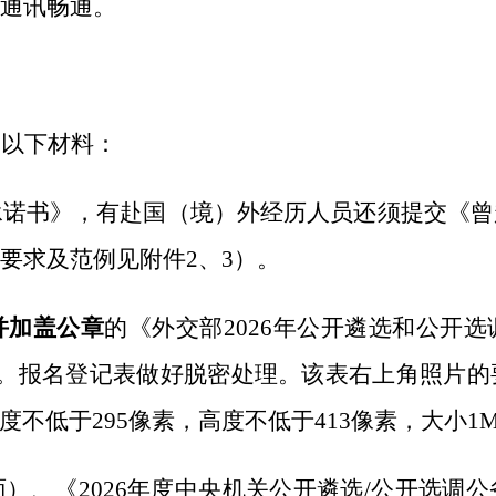
通讯畅通。
交以下材料：
承诺书》，有
赴
国（境）外经历人员还须提交《曾
要求及范例见附件
2、3
）。
并加盖公章
的《外交部
2026
年公开遴选和公开选
。报名登记表做好脱密处理。该表右上角照片的
片宽度不低于295像素，高度不低于413像素，大小1
面）、《
2026
年度中央机关公开遴选
/公开选调