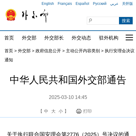
English
Français
Español
Русский
عربي
关怀版
首页
外交部
外交部长
外交动态
驻外机构
国家
首页
>
外交部
>
政府信息公开
>
主动公开内容类别
>
执行安理会决议
通知
中华人民共和国外交部通告
2025-03-10 14:45
【
中
大
小
】
打印
关于执行联合国安理会第2776（2025）号决议的通