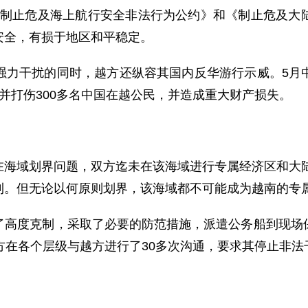
8年《制止危及海上航行安全非法行为公约》和《制止危及
安全，有损于地区和平稳定。
干扰的同时，越方还纵容其国内反华游行示威。5月中
并打伤300多名中国在越公民，并造成重大财产损失。
域划界问题，双方迄未在该海域进行专属经济区和大陆架
利。但无论以何原则划界，该海域都不可能成为越南的专
度克制，采取了必要的防范措施，派遣公务船到现场保
方在各个层级与越方进行了30多次沟通，要求其停止非