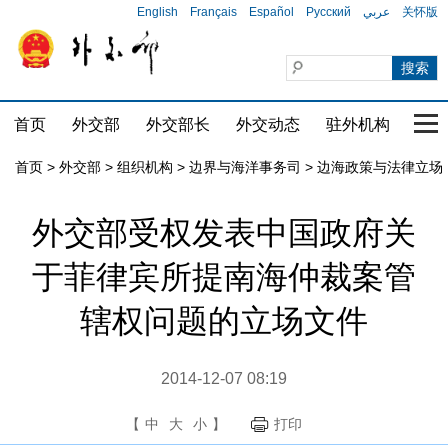
English
Français
Español
Русский
عربي
关怀版
首页
外交部
外交部长
外交动态
驻外机构
国家
首页
>
外交部
>
组织机构
>
边界与海洋事务司
>
边海政策与法律立场
外交部受权发表中国政府关
于菲律宾所提南海仲裁案管
辖权问题的立场文件
2014-12-07 08:19
【
中
大
小
】
打印