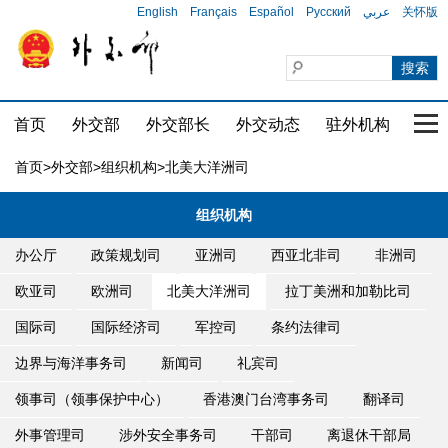
English
Français
Español
Русский
عربي
关怀版
首页
外交部
外交部长
外交动态
驻外机构
国家
首页
>
外交部
>
组织机构
>北美大洋洲司
组织机构
办公厅
政策规划司
亚洲司
西亚北非司
非洲司
欧亚司
欧洲司
北美大洋洲司
拉丁美洲和加勒比司
国际司
国际经济司
军控司
条约法律司
边界与海洋事务司
新闻司
礼宾司
领事司（领事保护中心）
香港澳门台湾事务司
翻译司
外事管理司
涉外安全事务司
干部司
离退休干部局