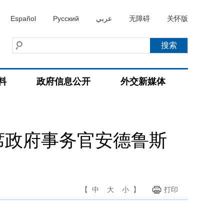
Español
Русский
عربي
无障碍
关怀版
料
政府信息公开
外交新媒体
席政府事务官安德鲁斯
【
中
大
小
】
打印