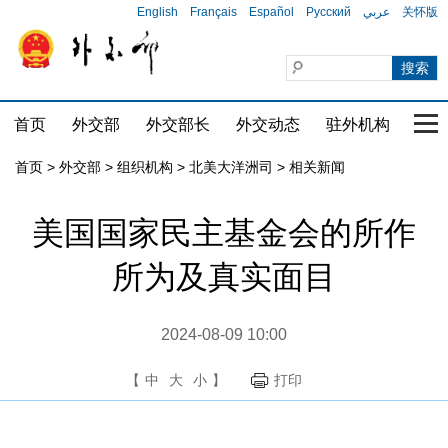
English
Français
Español
Русский
عربي
关怀版
首页
外交部
外交部长
外交动态
驻外机构
国家
首页
>
外交部
>
组织机构
>
北美大洋洲司
>
相关新闻
美国国家民主基金会的所作
所为及真实面目
2024-08-09 10:00
【
中
大
小
】
打印