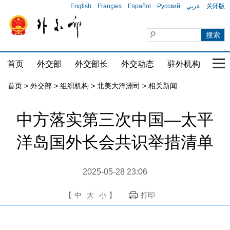
English
Français
Español
Русский
عربي
关怀版
首页
外交部
外交部长
外交动态
驻外机构
国家
首页
>
外交部
>
组织机构
>
北美大洋洲司
>
相关新闻
中方落实第三次中国—太平
洋岛国外长会共识举措清单
2025-05-28 23:06
【
中
大
小
】
打印