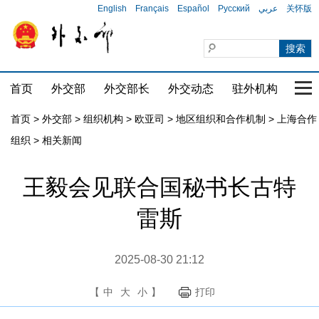
English
Français
Español
Русский
عربي
关怀版
首页
外交部
外交部长
外交动态
驻外机构
国家
首页
>
外交部
>
组织机构
>
欧亚司
>
地区组织和合作机制
>
上海合作
组织
>
相关新闻
王毅会见联合国秘书长古特
雷斯
2025-08-30 21:12
【
中
大
小
】
打印