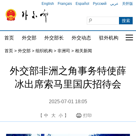
English
Français
Español
Русский
عربي
关怀版
首页
外交部
外交部长
外交动态
驻外机构
国家
首页
>
外交部
>
组织机构
>
非洲司
>
相关新闻
外交部非洲之角事务特使薛
冰出席索马里国庆招待会
2025-07-01 18:05
【
中
大
小
】
打印