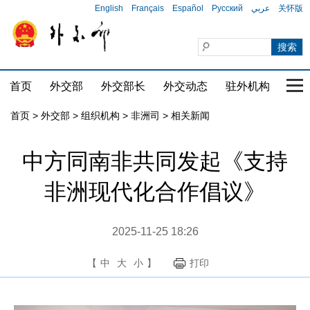
English
Français
Español
Русский
عربي
关怀版
首页
外交部
外交部长
外交动态
驻外机构
国家
首页
>
外交部
>
组织机构
>
非洲司
>
相关新闻
中方同南非共同发起《支持
非洲现代化合作倡议》
2025-11-25 18:26
【
中
大
小
】
打印