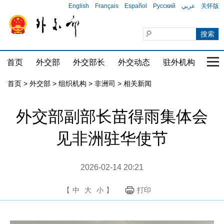
English
Français
Español
Русский
عربي
关怀版
首页
外交部
外交部长
外交动态
驻外机构
国家
首页
>
外交部
>
组织机构
>
非洲司
>
相关新闻
外交部副部长苗得雨集体会
见非洲驻华使节
2026-02-14 20:21
【
中
大
小
】
打印