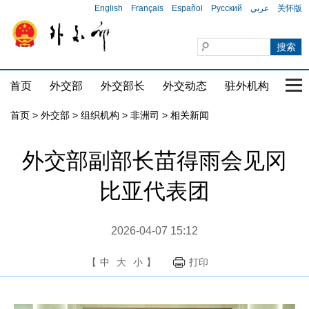
English
Français
Español
Русский
عربي
关怀版
首页
外交部
外交部长
外交动态
驻外机构
国家
首页
>
外交部
>
组织机构
>
非洲司
>
相关新闻
外交部副部长苗得雨会见冈
比亚代表团
2026-04-07 15:12
【
中
大
小
】
打印