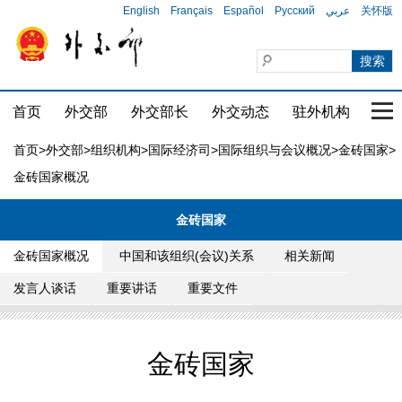
English
Français
Español
Русский
عربي
关怀版
首页
外交部
外交部长
外交动态
驻外机构
国家
首页
>
外交部
>
组织机构
>
国际经济司
>
国际组织与会议概况
>
金砖国家
>
金砖国家概况
金砖国家
金砖国家概况
中国和该组织(会议)关系
相关新闻
发言人谈话
重要讲话
重要文件
金砖国家