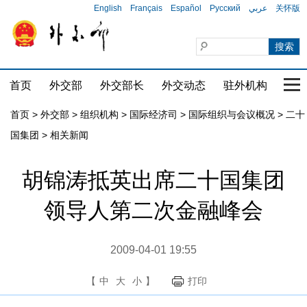
English
Français
Español
Русский
عربي
关怀版
首页
外交部
外交部长
外交动态
驻外机构
国家
首页
>
外交部
>
组织机构
>
国际经济司
>
国际组织与会议概况
>
二十
国集团
>
相关新闻
胡锦涛抵英出席二十国集团
领导人第二次金融峰会
2009-04-01 19:55
【
中
大
小
】
打印