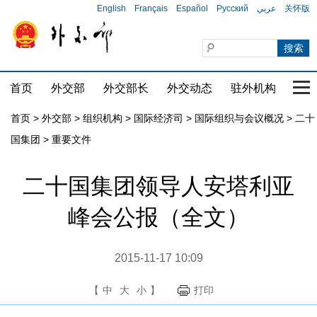
English
Français
Español
Русский
عربي
关怀版
首页
外交部
外交部长
外交动态
驻外机构
国家
首页
>
外交部
>
组织机构
>
国际经济司
>
国际组织与会议概况
>
二十
国集团
>
重要文件
二十国集团领导人安塔利亚
峰会公报（全文）
2015-11-17 10:09
【
中
大
小
】
打印