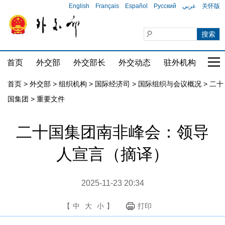
English
Français
Español
Русский
عربي
关怀版
首页
外交部
外交部长
外交动态
驻外机构
国家
首页
>
外交部
>
组织机构
>
国际经济司
>
国际组织与会议概况
>
二十
国集团
>
重要文件
二十国集团南非峰会：领导
人宣言（摘译）
2025-11-23 20:34
【
中
大
小
】
打印