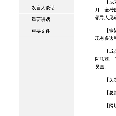
【成
发言人谈话
月，金砖
领导人见
重要讲话
【宗
重要文件
现有多边
【成
阿联酋、
员国。
【负
【总
【网址