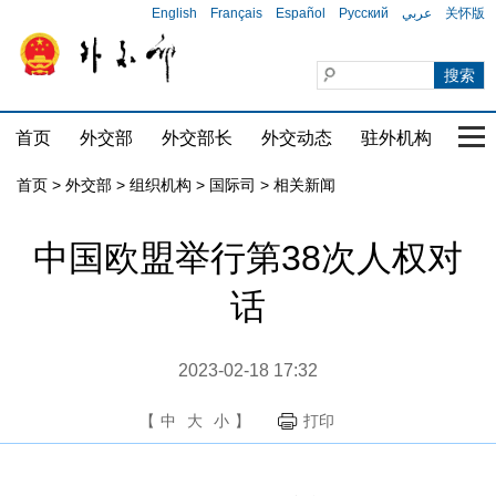
English
Français
Español
Русский
عربي
关怀版
首页
外交部
外交部长
外交动态
驻外机构
国家
首页
>
外交部
>
组织机构
>
国际司
>
相关新闻
中国欧盟举行第38次人权对
话
2023-02-18 17:32
【
中
大
小
】
打印