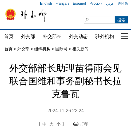
English
Français
Español
Русский
عربي
关怀版
首页
外交部
外交部长
外交动态
驻外机构
国家
首页
>
外交部
>
组织机构
>
国际司
>
相关新闻
外交部部长助理苗得雨会见
联合国维和事务副秘书长拉
克鲁瓦
2024-11-26 22:24
【
中
大
小
】
打印