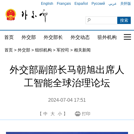
English
Français
Español
Русский
عربي
关怀版
首页
外交部
外交部长
外交动态
驻外机构
国家
首页
>
外交部
>
组织机构
>
军控司
>
相关新闻
外交部副部长马朝旭出席人
工智能全球治理论坛
2024-07-04 17:51
【
中
大
小
】
打印