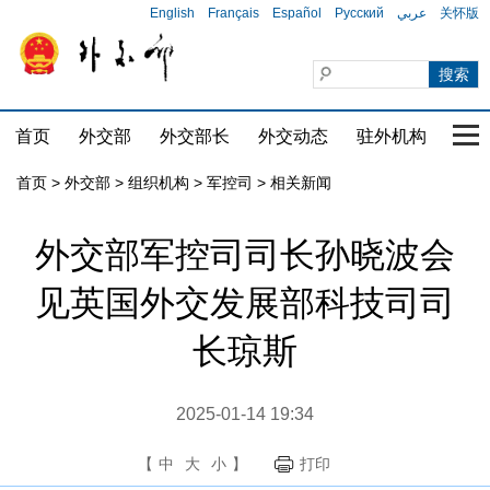
English
Français
Español
Русский
عربي
关怀版
首页
外交部
外交部长
外交动态
驻外机构
国家
首页
>
外交部
>
组织机构
>
军控司
>
相关新闻
外交部军控司司长孙晓波会
见英国外交发展部科技司司
长琼斯
2025-01-14 19:34
【
中
大
小
】
打印