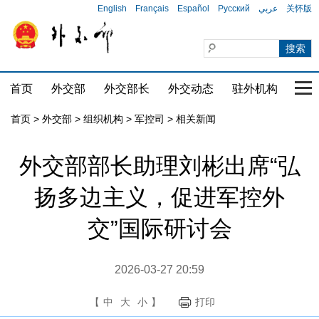
English
Français
Español
Русский
عربي
关怀版
首页
外交部
外交部长
外交动态
驻外机构
国家
首页
>
外交部
>
组织机构
>
军控司
>
相关新闻
外交部部长助理刘彬出席“弘
扬多边主义，促进军控外
交”国际研讨会
2026-03-27 20:59
【
中
大
小
】
打印