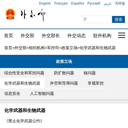
English
Français
Español
Русский
عربي
关怀版
首页
外交部
外交部长
外交动态
驻外机构
国家
首页
>
外交部
>
组织机构
>
军控司
>
政策立场
>化学武器和生物武器
政策立场
综合性安全和军控问题
防扩散问题
核问题
化学武器和生物武器
外空和导弹问题
常规军控
信息安全
人工智能问题
化学武器和生物武器
《禁止化学武器公约》