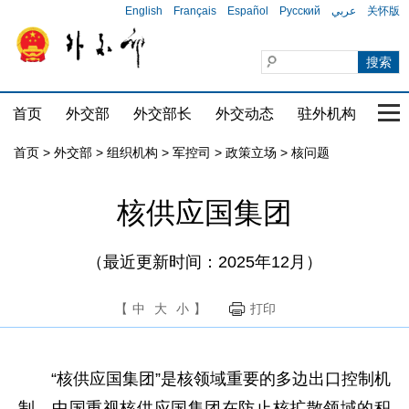
English
Français
Español
Русский
عربي
关怀版
首页
外交部
外交部长
外交动态
驻外机构
国家
首页
>
外交部
>
组织机构
>
军控司
>
政策立场
>
核问题
核供应国集团
（最近更新时间：2025年12月）
【
中
大
小
】
打印
“核供应国集团”是核领域重要的多边出口控制机
制，中国重视核供应国集团在防止核扩散领域的积