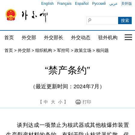
English
Français
Español
Русский
عربي
关怀版
首页
外交部
外交部长
外交动态
驻外机构
国家
首页
>
外交部
>
组织机构
>
军控司
>
政策立场
>
核问题
“禁产条约”
（最近更新时间：2024年7月）
【
中
大
小
】
打印
谈判达成一项禁止为核武器或其他核爆炸装置
生产裂变材料的条约，有利于防止核武器扩散，促