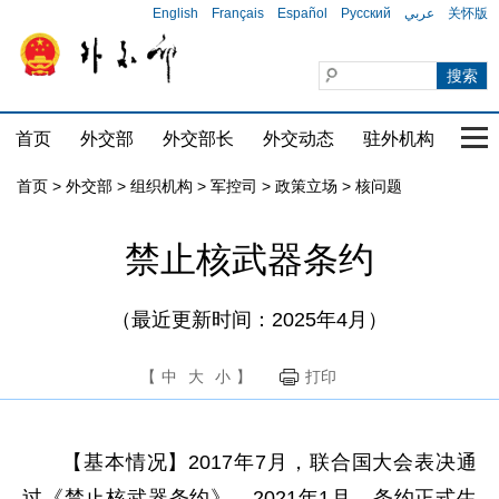
English
Français
Español
Русский
عربي
关怀版
首页
外交部
外交部长
外交动态
驻外机构
国家
首页
>
外交部
>
组织机构
>
军控司
>
政策立场
>
核问题
禁止核武器条约
（最近更新时间：2025年4月）
【
中
大
小
】
打印
【基本情况】2017年7月，联合国大会表决通
过《禁止核武器条约》。2021年1月，条约正式生