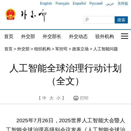
English
Français
Español
Русский
عربي
关怀版
首页
外交部
外交部长
外交动态
驻外机构
国家
首页
>
外交部
>
组织机构
>
军控司
>
政策立场
>
人工智能问题
人工智能全球治理行动计划
（全文）
【
中
大
小
】
打印
2025年7月26日，2025世界人工智能大会暨人
工智能全球治理高级别会议发表《人工智能全球治