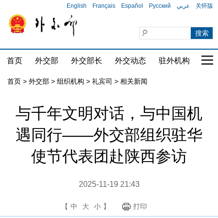
English
Français
Español
Русский
عربي
关怀版
首页
外交部
外交部长
外交动态
驻外机构
国家
首页
>
外交部
>
组织机构
>
礼宾司
>
相关新闻
与千年文明对话，与中国机
遇同行——外交部组织驻华
使节代表团赴陕西参访
2025-11-19 21:43
【
中
大
小
】
打印