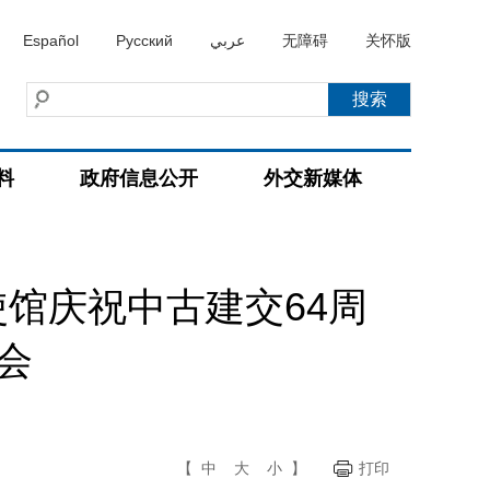
Español
Русский
عربي
无障碍
关怀版
料
政府信息公开
外交新媒体
馆庆祝中古建交64周
会
【
中
大
小
】
打印