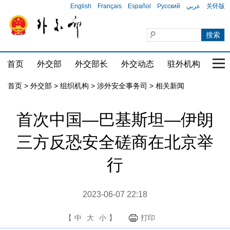
English
Français
Español
Русский
عربي
关怀版
首页
外交部
外交部长
外交动态
驻外机构
国家
首页
>
外交部
>
组织机构
>
涉外安全事务司
>
相关新闻
首次中国—巴基斯坦—伊朗
三方反恐安全磋商在北京举
行
2023-06-07 22:18
【
中
大
小
】
打印