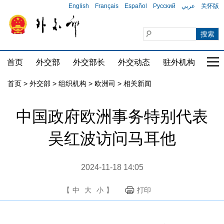
English
Français
Español
Русский
عربي
关怀版
首页
外交部
外交部长
外交动态
驻外机构
国家
首页
>
外交部
>
组织机构
>
欧洲司
>
相关新闻
中国政府欧洲事务特别代表
吴红波访问马耳他
2024-11-18 14:05
【
中
大
小
】
打印