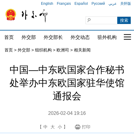
English
Français
Español
Русский
عربي
关怀版
首页
外交部
外交部长
外交动态
驻外机构
国家
首页
>
外交部
>
组织机构
>
欧洲司
>
相关新闻
中国—中东欧国家合作秘书
处举办中东欧国家驻华使馆
通报会
2026-02-04 19:16
【
中
大
小
】
打印