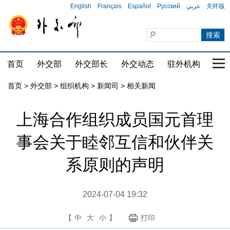
English
Français
Español
Русский
عربي
关怀版
首页
外交部
外交部长
外交动态
驻外机构
国家
首页
>
外交部
>
组织机构
>
新闻司
>
相关新闻
上海合作组织成员国元首理
事会关于睦邻互信和伙伴关
系原则的声明
2024-07-04 19:32
【
中
大
小
】
打印