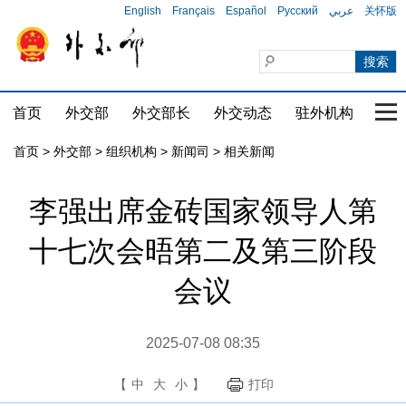
English
Français
Español
Русский
عربي
关怀版
首页
外交部
外交部长
外交动态
驻外机构
国家
首页
>
外交部
>
组织机构
>
新闻司
>
相关新闻
李强出席金砖国家领导人第
十七次会晤第二及第三阶段
会议
2025-07-08 08:35
【
中
大
小
】
打印