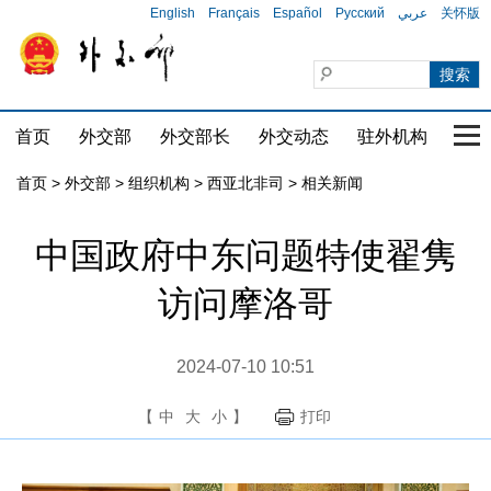
English
Français
Español
Русский
عربي
关怀版
首页
外交部
外交部长
外交动态
驻外机构
国家
首页
>
外交部
>
组织机构
>
西亚北非司
>
相关新闻
中国政府中东问题特使翟隽
访问摩洛哥
2024-07-10 10:51
【
中
大
小
】
打印