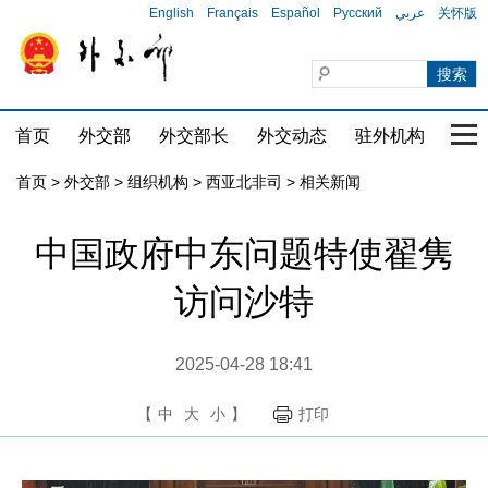
English
Français
Español
Русский
عربي
关怀版
首页
外交部
外交部长
外交动态
驻外机构
国家
首页
>
外交部
>
组织机构
>
西亚北非司
>
相关新闻
中国政府中东问题特使翟隽
访问沙特
2025-04-28 18:41
【
中
大
小
】
打印