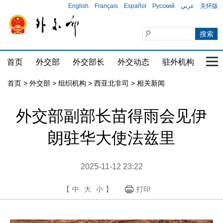
English
Français
Español
Русский
عربي
关怀版
首页
外交部
外交部长
外交动态
驻外机构
国家
首页
>
外交部
>
组织机构
>
西亚北非司
>
相关新闻
外交部副部长苗得雨会见伊
朗驻华大使法兹里
2025-11-12 23:22
【
中
大
小
】
打印