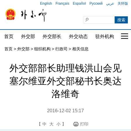
English
Français
Español
Русский
عربي
关怀版
首页
外交部
外交部长
外交动态
驻外机构
国家
首页
>
外交部
>
组织机构
>
行政司
>
相关信息
外交部部长助理钱洪山会见
塞尔维亚外交部秘书长奥达
洛维奇
2016-12-02 15:17
【
中
大
小
】
打印