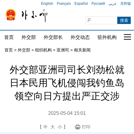
English
Français
Español
Русский
عربي
关怀版
首页
外交部
外交部长
外交动态
驻外机构
国家
首页
>
外交部
>
组织机构
>
亚洲司
>
相关新闻
外交部亚洲司司长刘劲松就
日本民用飞机侵闯我钓鱼岛
领空向日方提出严正交涉
2025-05-04 15:01
【
中
大
小
】
打印